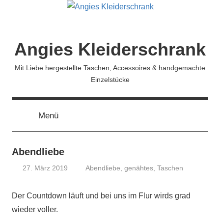
Zum
Inhalt
springen
Angies Kleiderschrank
Mit Liebe hergestellte Taschen, Accessoires & handgemachte
Einzelstücke
Menü
Abendliebe
27. März 2019
Abendliebe
,
genähtes
,
Taschen
Angela
Mühe
Der Countdown läuft und bei uns im Flur wirds grad
wieder voller.