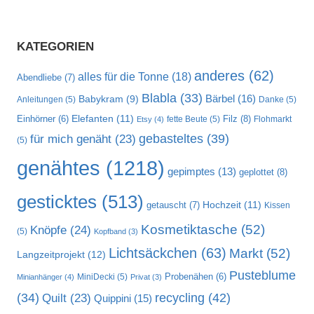
KATEGORIEN
anderes
(62)
alles für die Tonne
(18)
Abendliebe
(7)
Blabla
(33)
Bärbel
(16)
Babykram
(9)
Anleitungen
(5)
Danke
(5)
Elefanten
(11)
Filz
(8)
Einhörner
(6)
fette Beute
(5)
Flohmarkt
Etsy
(4)
gebasteltes
(39)
für mich genäht
(23)
(5)
genähtes
(1218)
gepimptes
(13)
geplottet
(8)
gesticktes
(513)
Hochzeit
(11)
getauscht
(7)
Kissen
Kosmetiktasche
(52)
Knöpfe
(24)
(5)
Kopfband
(3)
Lichtsäckchen
(63)
Markt
(52)
Langzeitprojekt
(12)
Pusteblume
MiniDecki
(5)
Probenähen
(6)
Minianhänger
(4)
Privat
(3)
recycling
(42)
(34)
Quilt
(23)
Quippini
(15)