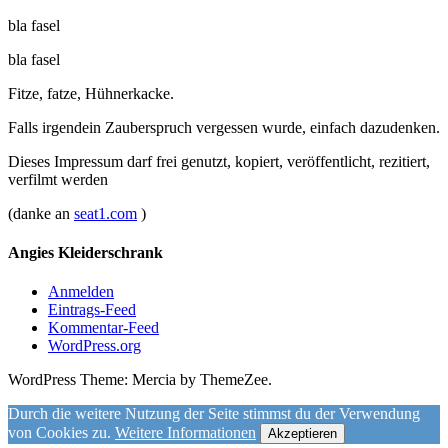
bla fasel
bla fasel
Fitze, fatze, Hühnerkacke.
Falls irgendein Zauberspruch vergessen wurde, einfach dazudenken.
Dieses Impressum darf frei genutzt, kopiert, veröffentlicht, rezitiert,
verfilmt werden
(danke an
seat1.com
)
Angies Kleiderschrank
Anmelden
Eintrags-Feed
Kommentar-Feed
WordPress.org
WordPress Theme: Mercia by ThemeZee.
Durch die weitere Nutzung der Seite stimmst du der Verwendung
von Cookies zu.
Weitere Informationen
Akzeptieren