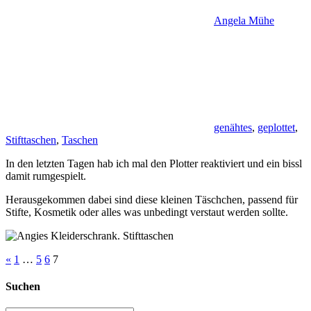
Angela Mühe
genähtes
,
geplottet
,
Stifttaschen
,
Taschen
In den letzten Tagen hab ich mal den Plotter reaktiviert und ein bissl
damit rumgespielt.
Herausgekommen dabei sind diese kleinen Täschchen, passend für
Stifte, Kosmetik oder alles was unbedingt verstaut werden sollte.
Seitennummerierung
Vorherige
«
1
…
5
6
7
Beiträge
der
Suchen
Beiträge