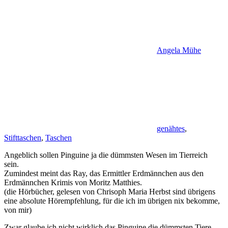
Angela Mühe
genähtes
,
Stifttaschen
,
Taschen
Angeblich sollen Pinguine ja die dümmsten Wesen im Tierreich
sein.
Zumindest meint das Ray, das Ermittler Erdmännchen aus den
Erdmännchen Krimis von Moritz Matthies.
(die Hörbücher, gelesen von Chrisoph Maria Herbst sind übrigens
eine absolute Hörempfehlung, für die ich im übrigen nix bekomme,
von mir)
Zwar glaube ich nicht wirklich das Pinguine die dümmsten Tiere