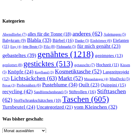
Kategorien
anderes
(62)
alles für die Tonne
(18)
Abendliebe
(7)
Anleitungen
(5)
Blabla
(33)
Bärbel
(16)
Elefanten
Babykram
(9)
Danke
(5)
Einhörner
(6)
für mich genäht
(23)
(11)
Filz
(8)
fette Beute
(5)
Flohmarkt
(5)
Etsy
(4)
genähtes
(1218)
gebasteltes
(39)
gepimptes
(13)
gesticktes
(513)
Hochzeit
(11)
geplottet
(8)
getauscht
(7)
Kissen
Kosmetiktasche
(52)
Knöpfe
(24)
Langzeitprojekt
(5)
Kopfband
(3)
Lichtsäckchen
(63)
Markt
(52)
(12)
MiniDecki
(5)
Minianhänger
(4)
Pusteblume
(34)
Quilt
(23)
Quippini
(15)
Probenähen
(6)
Privat
(3)
Stifttaschen
recycling
(42)
Stiftrollen
(16)
Sandförmchenbeutel
(5)
Taschen
(605)
(62)
Stoffschrankschätzchen
(10)
vom Kleinchen
(32)
Turnbeutel
(24)
Uncategorized
(21)
Was bisher geschah:
Was