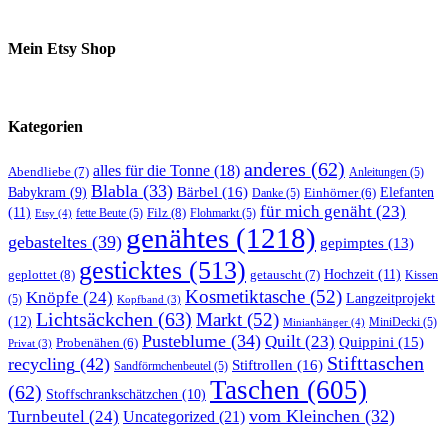
Mein Etsy Shop
Kategorien
anderes
(62)
alles für die Tonne
(18)
Abendliebe
(7)
Anleitungen
(5)
Blabla
(33)
Bärbel
(16)
Elefanten
Babykram
(9)
Danke
(5)
Einhörner
(6)
für mich genäht
(23)
(11)
Filz
(8)
fette Beute
(5)
Flohmarkt
(5)
Etsy
(4)
genähtes
(1218)
gebasteltes
(39)
gepimptes
(13)
gesticktes
(513)
Hochzeit
(11)
geplottet
(8)
getauscht
(7)
Kissen
Kosmetiktasche
(52)
Knöpfe
(24)
Langzeitprojekt
(5)
Kopfband
(3)
Lichtsäckchen
(63)
Markt
(52)
(12)
MiniDecki
(5)
Minianhänger
(4)
Pusteblume
(34)
Quilt
(23)
Quippini
(15)
Probenähen
(6)
Privat
(3)
Stifttaschen
recycling
(42)
Stiftrollen
(16)
Sandförmchenbeutel
(5)
Taschen
(605)
(62)
Stoffschrankschätzchen
(10)
vom Kleinchen
(32)
Turnbeutel
(24)
Uncategorized
(21)